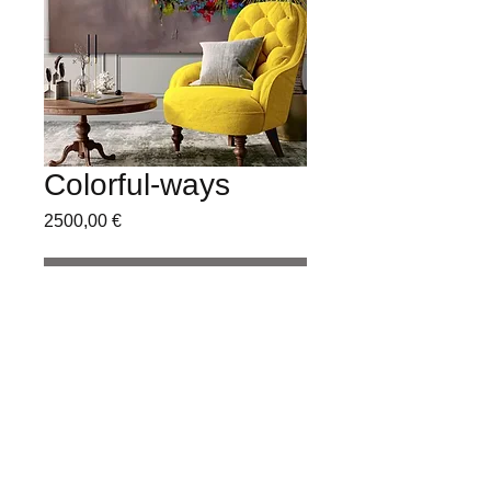
Colorful-ways
Precio
2500,00 €
Agotado
Acrylic on canvas
200 x 200 cm
Copyright © 2022 Lilali Arts. Todas las ilustraciones son
propiedad exclusiva de Lisbania Perez y están sujetas a