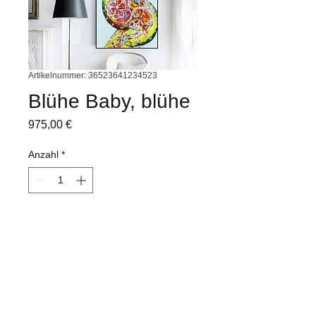
Artikelnummer: 36523641234523
Blühe Baby, blühe
Preis
975,00 €
Anzahl
*
In den Warenkorb
Acrylic on canvas
100 x 50 cm